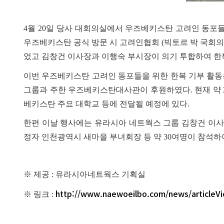
4
월
20
일
당사 대회의실에서
우즈베키스탄
고려인 동포들
우즈베키스탄 공식 방문 시 고려인협회
(
빅토르 박 국회의
었고 김창건 이사장과 이행숙 부시장이 의기 투합하여 한
이번 우즈베키스탄 고려인 동포들을 위한 한복 기부 활
그룹과 주한 우즈베키스탄대사관이 후원하였다
.
현재 약
베키스탄 주요 대학교 등에 전달될 예정에 있다
.
한편 이날 행사에는 유라시아 네트웍스 그룹 김창건 이
정자 인천광역시 새마을 부녀회장 등 약
30
여명이 참석하
※
제공
:
유라시아네트웍스 기획실
http://www.naewoeilbo.com/news/articleV
※ 링크 :