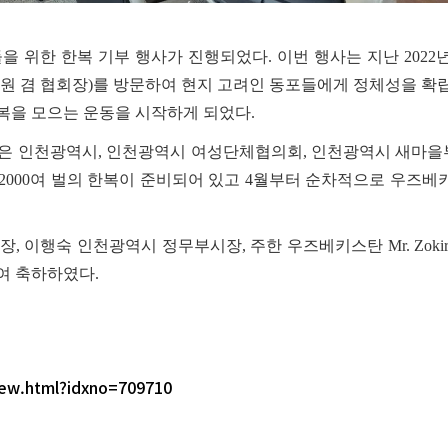
을 위한 한복
기부 행사가 진행되었다
.
이번 행사는 지난
2022
원 겸 협회장
)
를 방문하여 현지 고려인 동포들에게 정체성을 확
복을 모으는 운동을 시작하게 되었다
.
동은 인천광역시
,
인천광역시 여성단체협의회
,
인천광역시 새마을
2000
여 벌의 한복이 준비되어 있고
4
월부터 순차적으로 우즈베키
사장
,
이행숙 인천광역시 정무부시장
,
주한 우즈베키스탄
Mr. Zoki
여 축하하였다
.
iew.html?idxno=709710