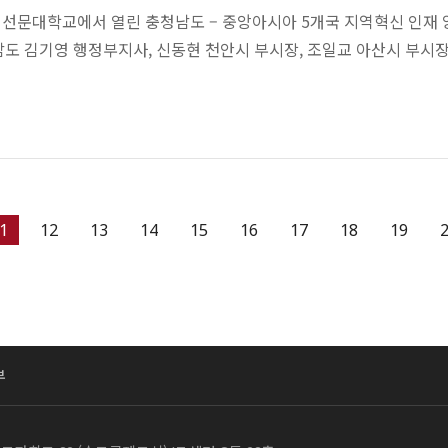
은 선문대학교에서 열린 충청남도 – 중앙아시아 5개국 지역혁신 인재
도 김기영 행정부지사, 신동현 천안시 부시장, 조일교 아산시 부시장 , 
1
12
13
14
15
16
17
18
19
부