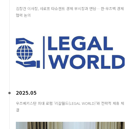
김창건 이사장, 샤로프 타슈켄트 경제 부시장과 면담… 한-우즈벡 경제
협력 논의
2025.05
우즈베키스탄 최대 로펌 ‘리갈월드(LEGAL WORLD)’와 전략적 제휴 체
결