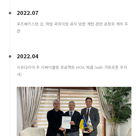
2022.07
우즈베키스탄 상, 하원 국회의원 공식 방한 개헌 관련 공청회 개최 주
관
2022.04
시르다리아 주 리싸이클링 프로젝트 MOA 체결 (with 가프르존 주지
사)