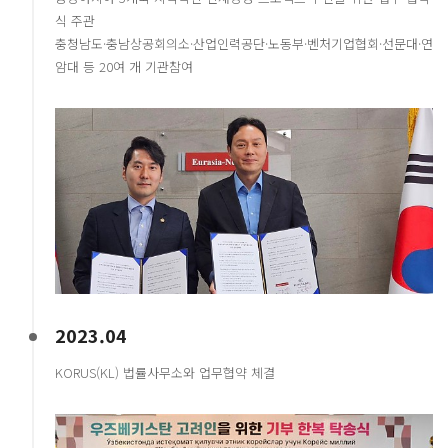
식 주관
충청남도·충남상공회의소·산업인력공단·노동부·벤처기업협회·선문대·연
암대 등 20여 개 기관참여
2023.04
KORUS(KL) 법률사무소와 업무협약 체결